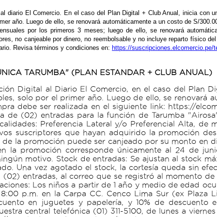
al al diario El Comercio. En el caso del Plan Digital + Club Anual, inicia co
rimer año. Luego de ello, se renovará automáticamente a un costo de S/300.00
ensuales por los primeros 3 meses; luego de ello, se renovará automáti
es, no canjeable por dinero, no reembolsable y no incluye reparto físico del
uario. Revisa términos y condiciones en:
https://suscripciones.elcomercio.pe
 ÚNICA TARUMBA" (PLAN ESTANDAR + CLUB ANUAL)
ón Digital al Diario El Comercio, en el caso del Plan Di
les, solo por el primer año. Luego de ello, se renovará
ra debe ser realizada en el siguiente link: https://elco
sía de (02) entradas para la función de Tarumba "Airosa
calidades: Preferencia Lateral y/o Preferencial Alta, de 
vos suscriptores que hayan adquirido la promoción desd
 de la promoción puede ser canjeado por su monto en dine
a en la promoción corresponde únicamente al 24 de juni
ingún motivo. Stock de entradas: Se ajustan al stock má
ado. Una vez agotado el stock, la cortesía queda sin efe
(02) entradas, al correo que se registró al momento de re
raciones: Los niños a partir de 1 año y medio de edad oc
as 8:00 p.m. en la Carpa CC. Cenco Lima Sur (ex Plaza L
cuento en juguetes y papelería, y 10% de descuento en
stra central telefónica (01) 311-5100, de lunes a vierne