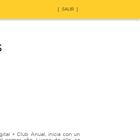
SALIR
S
gital + Club Anual, inicia con un
l primer año. Luego de ello, se