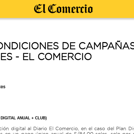
ONDICIONES DE CAMPAÑA
S - EL COMERCIO
tes
 DIGITAL ANUAL + CLUB)
ión digital al Diario El Comercio, en el caso del Plan Di
s en un pago único anual de S/84.00 soles, solo por e