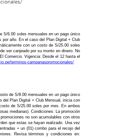
cionales/
to de S/6.00 soles mensuales en un pago único
 por año. En el caso del Plan Digital + Club
omáticamente con un costo de S/25.00 soles
ede ser canjeado por su monto en dinero. No
b El Comercio. Vigencia: Desde el 12 hasta el
rcio.pe/terminos-campanaspromocionales/
n costo de S/8.00 mensuales en un pago único
o del Plan Digital + Club Mensual, inicia con
n costo de S/25.00 soles por mes. En ambos
seosas medianas). Condiciones: La promoción
as promociones no son acumulables con otros
orden que estas se hayan realizado. Una vez
entradas + un (01) combo para el recojo del
eriores. Revisa términos y condiciones en: