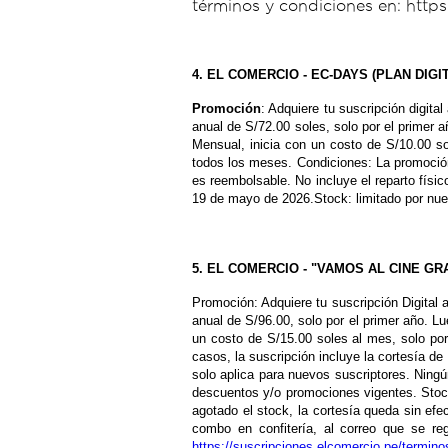
términos y condiciones en: http
4.
EL COMERCIO - EC-DAYS (PLAN DIGI
Promoción
: Adquiere tu suscripción digita
anual de S/72.00 soles, solo por el primer 
Mensual, inicia con un costo de S/10.00 s
todos los meses. Condiciones: La promoción
es reembolsable. No incluye el reparto físic
19 de mayo de 2026.Stock: limitado por nue
5. EL COMERCIO - "VAMOS AL CINE G
Promoción: Adquiere tu suscripción Digital 
anual de S/96.00, solo por el primer año. Lu
un costo de S/15.00 soles al mes, solo po
casos, la suscripción incluye la cortesía 
solo aplica para nuevos suscriptores. Ning
descuentos y/o promociones vigentes. Stock
agotado el stock, la cortesía queda sin ef
combo en confitería, al correo que se reg
https://suscripciones.elcomercio.pe/termi