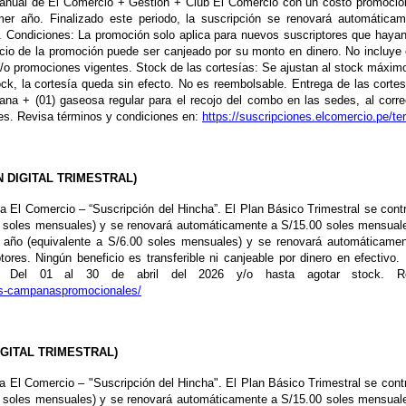
 anual de El Comercio + Gestión + Club El Comercio con un costo promocio
imer año. Finalizado este periodo, la suscripción se renovará automátic
 Condiciones: La promoción solo aplica para nuevos suscriptores que hayan 
icio de la promoción puede ser canjeado por su monto en dinero. No incluye e
o promociones vigentes. Stock de las cortesías: Se ajustan al stock máximo
ck, la cortesía queda sin efecto. No es reembolsable. Entrega de las cort
iliana + (01) gaseosa regular para el recojo del combo en las sedes, al corr
res. Revisa términos y condiciones en:
https://suscripciones.elcomercio.pe/
N DIGITAL TRIMESTRAL)
al a El Comercio – “Suscripción del Hincha”. El Plan Básico Trimestral se con
0 soles mensuales) y se renovará automáticamente a S/15.00 soles mensuale
r año (equivalente a S/6.00 soles mensuales) y se renovará automáticamen
res. Ningún beneficio es transferible ni canjeable por dinero en efectivo. 
ia: Del 01 al 30 de abril del 2026 y/o hasta agotar stock. R
nos-campanaspromocionales/
IGITAL TRIMESTRAL)
al a El Comercio – "Suscripción del Hincha". El Plan Básico Trimestral se con
0 soles mensuales) y se renovará automáticamente a S/15.00 soles mensuale