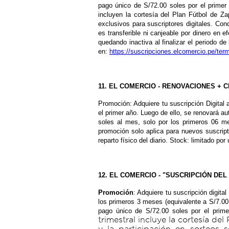
pago único de S/72.00 soles por el prime
incluyen la cortesía del Plan Fútbol de Z
exclusivos para suscriptores digitales. Con
es transferible ni canjeable por dinero en e
quedando inactiva al finalizar el periodo d
en:
https://suscripciones.elcomercio.pe/te
11. EL COMERCIO - RENOVACIONES + C
Promoción: Adquiere tu suscripción Digital a
el primer año. Luego de ello, se renovará a
soles al mes, solo por los primeros 06 m
promoción solo aplica para nuevos suscrip
reparto físico del diario. Stock: limitado p
12. EL COMERCIO - "SUSCRIPCIÓN DEL
Promoción
: Adquiere tu suscripción digit
los primeros 3 meses (equivalente a S/7.0
pago único de S/72.00 soles por el prim
trimestral incluye la cortesía d
y la participación en sorteos s