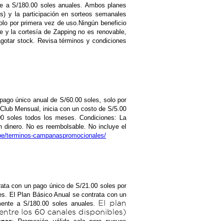
te a S/180.00 soles anuales. Ambos planes
s) y la participación en sorteos semanales
solo por primera vez de uso.Ningún beneficio
ble y la cortesía de Zapping no es renovable,
 agotar stock. Revisa términos y condiciones
n pago único anual de S/60.00 soles, solo por
 Club Mensual, inicia con un costo de S/5.00
00 soles todos los meses. Condiciones: La
 dinero. No es reembolsable. No incluye el
.pe/terminos-campanaspromocionales/
trata con un pago único de S/21.00 soles por
s. El Plan Básico Anual se contrata con un
El plan
mente a S/180.00 soles anuales.
entre los 60 canales disponibles)