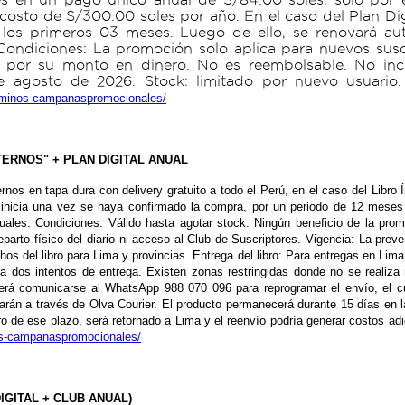
osto de S/300.00 soles por año. En el caso del Plan Digi
r los primeros 03 meses. Luego de ello, se renovará a
Condiciones: La promoción solo aplica para nuevos susc
or su monto en dinero. No es reembolsable. No incluy
e agosto de 2026. Stock: limitado por nuevo usuario.
erminos-campanaspromocionales/
ETERNOS" + PLAN DIGITAL ANUAL
ernos en tapa dura con delivery gratuito a todo el Perú, en el caso del Libro 
 inicia una vez se haya confirmado la compra, por un periodo de 12 meses 
uales. Condiciones: Válido hasta agotar stock. Ningún beneficio de la pr
parto físico del diario ni acceso al Club de Suscriptores. Vigencia: La preve
os del libro para Lima y provincias. Entrega del libro: Para entregas en Lima 
sta dos intentos de entrega. Existen zonas restringidas donde no se realiza 
eberá comunicarse al WhatsApp 988 070 096 para reprogramar el envío, el c
izarán a través de Olva Courier. El producto permanecerá durante 15 días en 
tro de ese plazo, será retornado a Lima y el reenvío podría generar costos ad
nos-campanaspromocionales/
IGITAL + CLUB ANUAL)