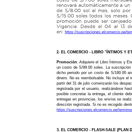
renovará automáticamente a un c
de S/8.00 sol al mes, solo po
S/15.00 soles todos los meses. 
promoción puede ser canjeado p
Vigencia: Desde el 04 al 13 d
en:
https://suscripciones.elcomercio.pe/t
2. EL COMERCIO - LIBRO "ÍNTIMOS Y 
Promoción
: Adquiere el Libro Íntimos y Et
un costo de S/99.00 soles. La suscripción
dicho periodo por un costo de S/180.00 an
dinero. No es reembolsable. No incluye el re
partir del 31 de julio comenzarán los despach
registrada por el usuario, realizándose ha
posible concretar la entrega, el cliente d
entregas en provincias, los envíos se real
dirección registrada. Si no es recogido den
https://suscripciones.elcomercio.pe/termi
3.
EL COMERCIO - FLASH-SALE (PLAN D