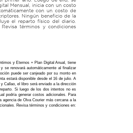
tal Mensual, inicia con un costo
utomáticamente con un costo de
riptores. Ningún beneficio de la
e el reparto físico del diario.
 Revisa términos y condiciones
Íntimos y Eternos + Plan Digital Anual, tiene
y se renovará automáticamente al finalizar
omoción puede ser canjeado por su monto en
nta estará disponible desde el 16 de julio. A
y Callao, el libro será enviado a la dirección
reparto. Si luego de los dos intentos no es
ual podría generar costos adicionales. Para
la agencia de Olva Courier más cercana a la
icionales. Revisa términos y condiciones en: