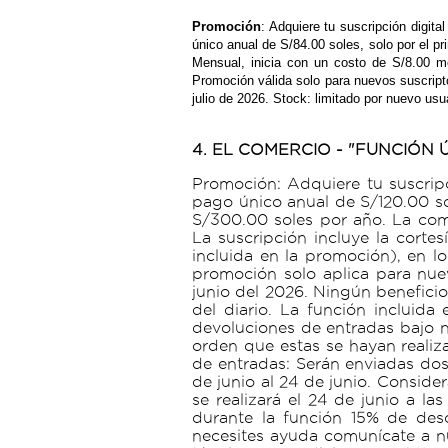
Promoción
: Adquiere tu suscripción digit
único anual de S/84.00 soles, solo por el p
Mensual, inicia con un costo de S/8.00 m
Promoción válida solo para nuevos suscriptor
julio de 2026. Stock: limitado por nuevo us
4. EL COMERCIO - "FUNCIÓN
Promoción: Adquiere tu suscripci
pago único anual de S/120.00 so
S/300.00 soles por año. La comp
La suscripción incluye la corte
incluida en la promoción), en lo
promoción solo aplica para nue
junio del 2026. Ningún beneficio
del diario. La función incluid
devoluciones de entradas bajo n
orden que estas se hayan realiz
de entradas: Serán enviadas dos 
de junio al 24 de junio. Conside
se realizará el 24 de junio a l
durante la función 15% de des
necesites ayuda comunícate a nue