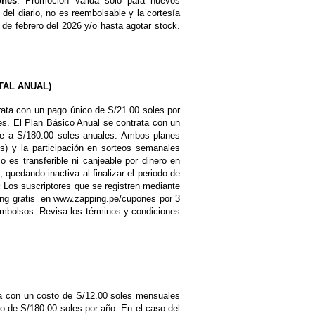
ones
: Promoción válida solo para nuevos
o del diario, no es reembolsable y la cortesía
 de febrero del 2026 y/o hasta agotar stock.
TAL ANUAL)
trata con un pago único de S/21.00 soles por
s. El Plan Básico Anual se contrata con un
te a S/180.00 soles anuales. Ambos planes
s) y la participación en sorteos semanales
 es transferible ni canjeable por dinero en
 quedando inactiva al finalizar el periodo de
:
Los suscriptores que se registren mediante
pping gratis en www.zapping.pe/cupones por 3
embolsos. Revisa los términos y condiciones
icia con un costo de S/12.00 soles mensuales
o de S/180.00 soles por año. En el caso del