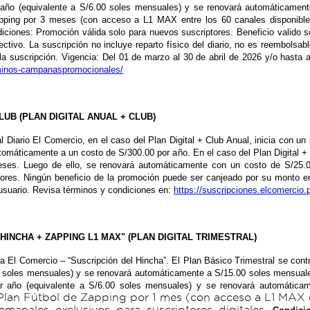
r año (equivalente a S/6.00 soles mensuales) y se renovará automáticamen
apping por 3 meses (con acceso a L1 MAX entre los 60 canales disponible
diciones: Promoción válida solo para nuevos suscriptores. Beneficio valido 
fectivo. La suscripción no incluye reparto físico del diario, no es reembolsa
e la suscripción. Vigencia: Del 01 de marzo al 30 de abril de 2026 y/o hasta
rminos-campanaspromocionales/
LUB (PLAN DIGITAL ANUAL + CLUB)
l Diario El Comercio, en el caso del Plan Digital + Club Anual, inicia con u
utomáticamente a un costo de S/300.00 por año. En el caso del Plan Digital +
eses. Luego de ello, se renovará automáticamente con un costo de S/25.
tores. Ningún beneficio de la promoción puede ser canjeado por su monto en
or usuario. Revisa términos y condiciones en:
https://suscripciones.elcomercio
 HINCHA + ZAPPING L1 MAX" (PLAN DIGITAL TRIMESTRAL)
al a El Comercio – “Suscripción del Hincha”. El Plan Básico Trimestral se con
0 soles mensuales) y se renovará automáticamente a S/15.00 soles mensuale
er año (equivalente a S/6.00 soles mensuales) y se renovará automática
el Plan Fútbol de Zapping por 1 mes (con acceso a L1 MAX 
emanales exclusivos para suscriptores digitales.