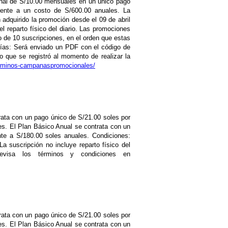
nal de S/10.00 mensuales en un único pago
amente a un costo de S/600.00 anuales. La
adquirido la promoción desde el 09 de abril
l reparto físico del diario. Las promociones
 de 10 suscripciones, en el orden que estas
esías: Será enviado un PDF con el código de
eo que se registró al momento de realizar la
terminos-campanaspromocionales/
trata con un pago único de S/21.00 soles por
s. El Plan Básico Anual se contrata con un
te a S/180.00 soles anuales. Condiciones:
La suscripción no incluye reparto físico del
evisa los términos y condiciones en
trata con un pago único de S/21.00 soles por
s. El Plan Básico Anual se contrata con un