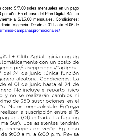
n un costo S/7.00 soles mensuales en un pago
 por año. En el caso del Plan Digital Básico
camente a S/15.00 mensuales. Condiciones:
 diario. Vigencia: Desde el 01 hasta el 06 de
/terminos-campanaspromocionales/
gital + Club Anual, inicia con un
 automáticamente con un costo de
mercio.pe/suscripciones/tarumba.
" del 24 de junio (única función
manera aleatoria. Condiciones: La
e el 01 de junio hasta el 24 de
ro. No incluye el reparto físico
o y no se realizarán cambios ni
ximo de 250 suscripciones, en el
cto. No es reembolsable. Entrega
alizar la suscripción entre el 15
upan una (01) entrada. La función
ima Sur). Los asistentes tendrán
 accesorios de vestir. En caso
s de 9:00 a.m. a 6:00 p.m. Revisa