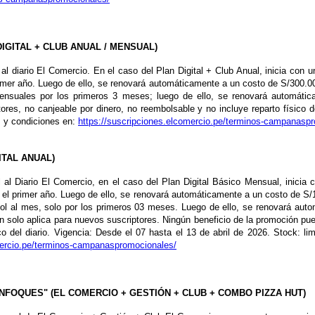
DIGITAL + CLUB ANUAL / MENSUAL
)
al al diario El Comercio. En el caso del Plan Digital + Club Anual, inicia co
rimer año. Luego de ello, se renovará automáticamente a un costo de S/300.00
ensuales por los primeros 3 meses; luego de ello, se renovará automáti
ores, no canjeable por dinero, no reembolsable y no incluye reparto físico d
s y condiciones en:
https://suscripciones.elcomercio.pe/terminos-campanasp
ITAL ANUAL)
al al Diario El Comercio, en el caso del Plan Digital Básico Mensual, inici
 el primer año. Luego de ello, se renovará automáticamente a un costo de S/1
sol al mes, solo por los primeros 03 meses. Luego de ello, se renovará au
 solo aplica para nuevos suscriptores. Ningún beneficio de la promoción pu
co del diario. Vigencia: Desde el 07 hasta el 13 de abril de 2026. Stock: l
mercio.pe/terminos-campanaspromocionales/
 ENFOQUES" (EL COMERCIO + GESTIÓN + CLUB + COMBO PIZZA HUT)