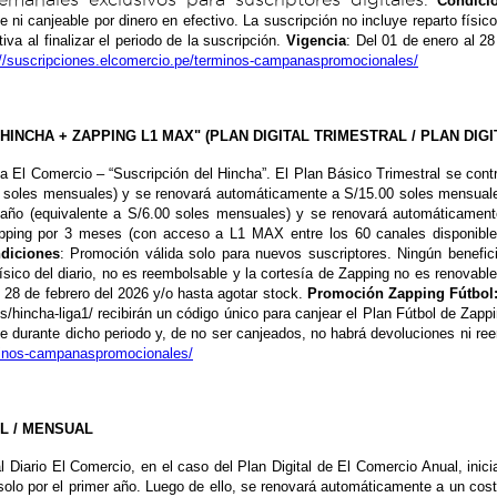
Condici
e ni canjeable por dinero en efectivo. La suscripción no incluye reparto físic
va al finalizar el periodo de la suscripción.
Vigencia
: Del 01 de enero al 28
://suscripciones.elcomercio.pe/terminos-campanaspromocionales/
 HINCHA + ZAPPING L1 MAX" (PLAN DIGITAL TRIMESTRAL / PLAN DIGI
al a El Comercio – “Suscripción del Hincha”. El Plan Básico Trimestral se con
0 soles mensuales) y se renovará automáticamente a S/15.00 soles mensuale
r año (equivalente a S/6.00 soles mensuales) y se renovará automáticamen
apping por 3 meses (con acceso a L1 MAX entre los 60 canales disponible
diciones
: Promoción válida solo para nuevos suscriptores. Ningún beneficio
físico del diario, no es reembolsable y la cortesía de Zapping no es renovable,
l 28 de febrero del 2026 y/o hasta agotar stock.
Promoción Zapping Fútbol
es/hincha-liga1/ recibirán un código único para canjear el Plan Fútbol de Za
durante dicho periodo y, de no ser canjeados, no habrá devoluciones ni re
rminos-campanaspromocionales/
AL / MENSUAL
al Diario El Comercio, en el caso del Plan Digital de El Comercio Anual, in
solo por el primer año. Luego de ello, se renovará automáticamente a un cost