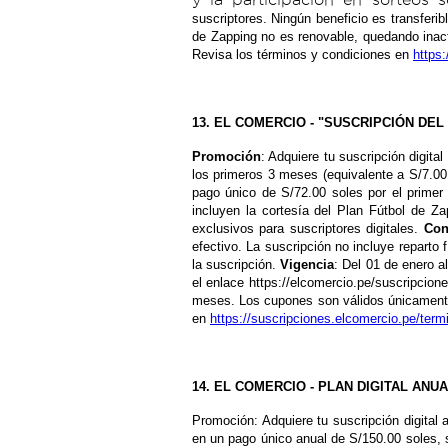
suscriptores. Ningún beneficio es transferibl
de Zapping no es renovable, quedando inacti
Revisa los términos y condiciones en
https
13. EL COMERCIO - "SUSCRIPCIÓN DEL
Promoción
: Adquiere tu suscripción digit
los primeros 3 meses (equivalente a S/7.0
pago único de S/72.00 soles por el prime
incluyen la cortesía del Plan Fútbol de Z
exclusivos para suscriptores digitales.
Con
efectivo. La suscripción no incluye reparto 
la suscripción.
Vigencia
: Del 01 de enero a
el enlace https://elcomercio.pe/suscripcion
meses. Los cupones son válidos únicamente 
en
https://suscripciones.elcomercio.pe/te
14. EL COMERCIO - PLAN DIGITAL ANU
Promoción: Adquiere tu suscripción digital 
en un pago único anual de S/150.00 soles, 