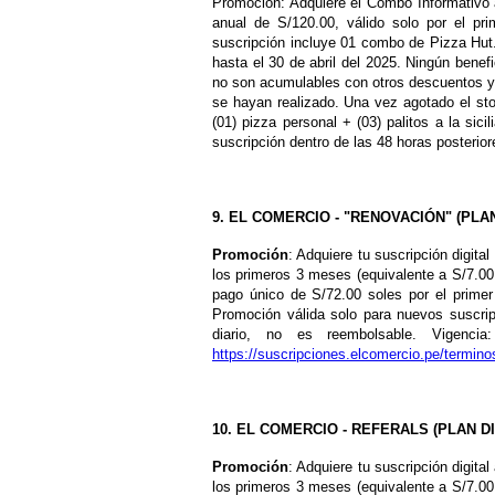
Promoción: Adquiere el Combo Informativo
anual de S/120.00, válido solo por el pr
suscripción incluye 01 combo de Pizza Hut.
hasta el 30 de abril del 2025. Ningún benef
no son acumulables con otros descuentos y/
se hayan realizado. Una vez agotado el sto
(01) pizza personal + (03) palitos a la sic
suscripción dentro de las 48 horas posterio
9. EL COMERCIO - "RENOVACIÓN" (PLA
Promoción
: Adquiere tu suscripción digit
los primeros 3 meses (equivalente a S/7.0
pago único de S/72.00 soles por el prime
Promoción válida solo para nuevos suscripto
diario, no es reembolsable. Vigenc
https://suscripciones.elcomercio.pe/termi
10. EL COMERCIO - REFERALS (PLAN D
Promoción
: Adquiere tu suscripción digit
los primeros 3 meses (equivalente a S/7.0