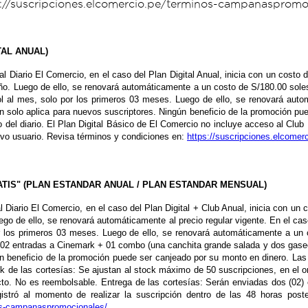
s://suscripciones.elcomercio.pe/terminos-campanaspromo
TAL ANUAL)
l al Diario El Comercio, en el caso del Plan Digital Anual, inicia con un cos
año. Luego de ello, se renovará automáticamente a un costo de S/180.00 soles
ol al mes, solo por los primeros 03 meses. Luego de ello, se renovará aut
 solo aplica para nuevos suscriptores. Ningún beneficio de la promoción pu
o del diario. El Plan Digital Básico de El Comercio no incluye acceso al Clu
vo usuario. Revisa términos y condiciones en:
https://suscripciones.elcome
RATIS" (PLAN ESTANDAR ANUAL / PLAN ESTANDAR MENSUAL)
al Diario El Comercio, en el caso del Plan Digital + Club Anual, inicia con u
ego de ello, se renovará automáticamente al precio regular vigente. En el cas
r los primeros 03 meses. Luego de ello, se renovará automáticamente a u
de 02 entradas a Cinemark + 01 combo (una canchita grande salada y dos ga
ún beneficio de la promoción puede ser canjeado por su monto en dinero. L
 de las cortesías: Se ajustan al stock máximo de 50 suscripciones, en el 
ecto. No es reembolsable. Entrega de las cortesías: Serán enviadas dos (02) 
istró al momento de realizar la suscripción dentro de las 48 horas post
nos-campanaspromocionales/